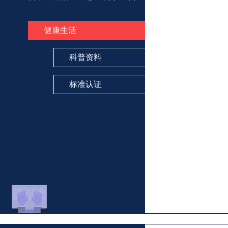
深圳市市场监督管理局出台18项措施助力食品生产和特殊食品行业高质量发展
市场监管总局举办首届优秀公文展
健康生活
市场监管总局召开产品质量安全监管工作 座谈会
科普资料
我国制造业产品质量合格率稳中有升
标准认证
市场监管总局召开质量发展工作座谈会
3项国际能力验证计划顺利实施完成
维护公路货运市场秩序 两部门联合部署开展计量监督检查
市场监管总局启动深化地方标准管理制度 改革试点