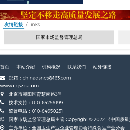
批准文号公示
>>
/ Links
友情链接
市场监管总局举办首届优秀公文展
国家市场监督管理总局
市场监管总局召开产品质量安全监管工作 座谈会
我国制造业产品质量合格率稳中有升
首页
本站介绍
机构概况
联系我们
站外链接
市场监管总局召开质量发展工作座谈会
邮箱：chinaqsnet@163.com
3项国际能力验证计划顺利实施完成
www.cqszzs.com
维护公路货运市场秩序 两部门联合部署开展计量监督检查
北京市朝阳区育慧南路3号
技术支持：010-64256199
市场监管总局启动深化地方标准管理制度 改革试点
监督电话：010-84650251
国家市场监督管理总局主管 Copyright © 2022 《中国
市场监管总局发布氨基酸代谢障碍类 特医食品注册指南
主办单位：全国卫生产业企业管理协会特殊食品产业分会