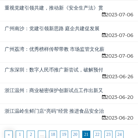
重视党建引领共建，推动新《安全生产法》贯
2023-07-06
彻落实
广州南沙：党建引领新思路 庭企共建促发展
2023-07-06
广州荔湾：优秀榜样传帮带教 市场监管文化薪
2023-07-06
火相传
广东深圳：数字人民币推广新尝试，破解预付
2023-06-26
式经营监管难题
浙江温州：商业秘密保护创新试点工作出新又
2023-06-20
出彩
浙江温岭生鲜门店“亮码”经营 推进食品安全治
2023-06-20
理规范
«
1
2
...
18
19
20
21
22
23
24