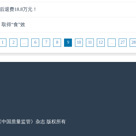
退费18.8万元！
取得“食”效
1
2
...
6
7
8
9
10
11
12
...
27
28
22 《中国质量监管》杂志 版权所有