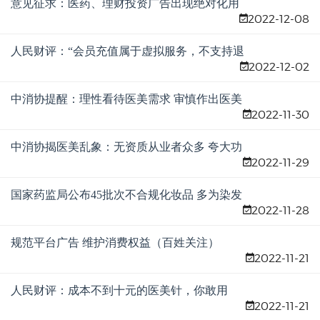
意见征求：医药、理财投资广告出现绝对化用
2022-12-08
语“不能轻判”
人民财评：“会员充值属于虚拟服务，不支持退
2022-12-02
费”，太荒唐！
中消协提醒：理性看待医美需求 审慎作出医美
2022-11-30
决策
中消协揭医美乱象：无资质从业者众多 夸大功
2022-11-29
效制造焦虑
国家药监局公布45批次不合规化妆品 多为染发
2022-11-28
类产品
规范平台广告 维护消费权益（百姓关注）
2022-11-21
人民财评：成本不到十元的医美针，你敢用
2022-11-21
吗？