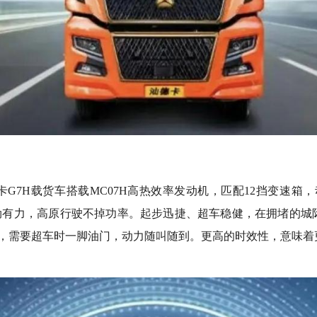
G7H载货车搭载MC07H高热效率发动机，匹配12挡变速箱，
也强劲有力，高原行驶不掉功率。起步迅捷、超车稳健，在拥堵的
车，需要超车时一脚油门，动力随叫随到。更高的时效性，意味