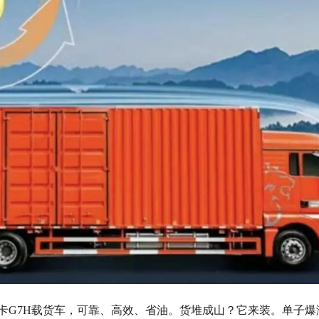
德卡G7H载货车，可靠、高效、省油。货堆成山？它来装。单子