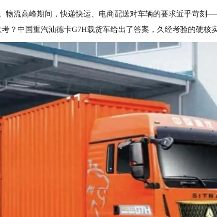
幕。物流高峰期间，快递快运、电商配送对车辆的要求近乎苛刻
考？中国重汽汕德卡G7H载货车给出了答案，久经考验的硬核