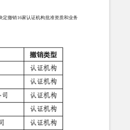
定撤销16家认证机构批准资质和业务