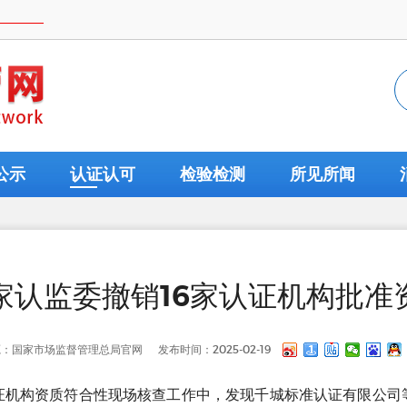
公示
认证认可
检验检测
所见所闻
家认监委撤销16家认证机构批准
源：国家市场监督管理总局官网
发布时间：2025-02-19
认证机构资质符合性现场核查工作中，发现千城标准认证有限公司