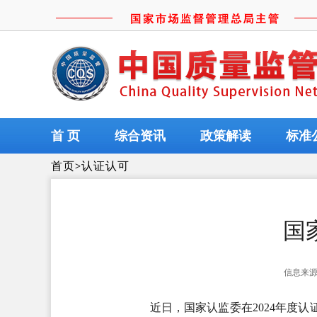
首 页
综合资讯
政策解读
标准
首页
>
认证认可
国
信息来
近日，国家认监委在2024年度