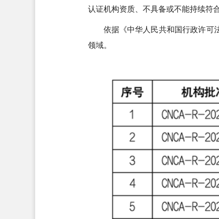
认证机构资质、不具备或不能持续符
依据《中华人民共和国行政许可
领域。