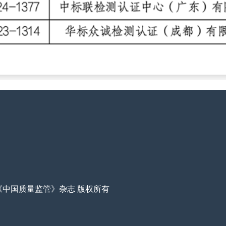
22 《中国质量监管》杂志 版权所有