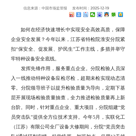
信息来源：中国市场监管报
发布时间：2025-12-19
如何在经济快速增长中实现安全高效高质，保障
企业安全发展？今年以来，江苏省特检院淮安分院紧
扣“保安全、促发展、护民生”工作主线，多措并举守
牢特种设备安全底线。
发挥先锋作用，服务重点企业。分院检验人员深
入一线推动特种设备应检尽检，超期未检实现动态清
零。分院领导班子以提升检验质量为导向，定期下基
层开展现场检验质量抽查，全力推进检验质量再上新
台阶。同时，针对重点企业、重大项目，分院组建“党
员突击队”提供全方位技术支持。今年5月，实联化工
（江苏）有限公司全厂设备大修期间，分院“党员突击