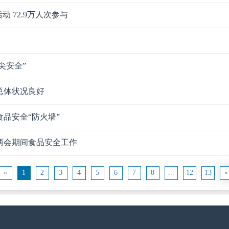
 72.9万人次参与
尖安全”
总体状况良好
品安全“防火墙”
两会期间食品安全工作
«
1
2
3
4
5
6
7
8
...
12
13
»