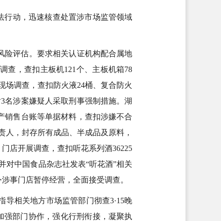
执法行动，迅速核查处置涉市场监管领域
风险评估。要求相关认证机构配合属地
查，查扣主板机121个、主板机箱78
现场调查，查扣防火液24桶、复合防火
对3名涉案嫌疑人采取刑事强制措施。湖
产销售台账等单据材料，查扣涉嫌不合
负责人，封存所有成品、半成品及原料，
店开展调查，查扣听花系列酒36225
并对中国食品杂志社发表“听花酒”相关
令涉事门店暂停经营，全面接受调查。
导相关地方市场监管部门彻查3·15晚
，加强部门协作，强化行刑衔接，凝聚执