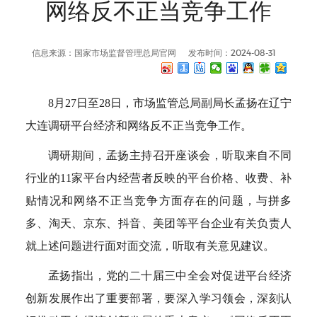
网络反不正当竞争工作
信息来源：国家市场监督管理总局官网
发布时间：2024-08-31
8月27日至28日，市场监管总局副局长孟扬在辽宁
大连调研平台经济和网络反不正当竞争工作。
调研期间，孟扬主持召开座谈会，听取来自不同
行业的11家平台内经营者反映的平台价格、收费、补
贴情况和网络不正当竞争方面存在的问题，与拼多
多、淘天、京东、抖音、美团等平台企业有关负责人
就上述问题进行面对面交流，听取有关意见建议。
孟扬指出，党的二十届三中全会对促进平台经济
创新发展作出了重要部署，要深入学习领会，深刻认