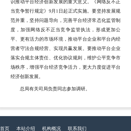
识推动平台经济创新发展的重大意义。《网络反不正
当竞争暂行规定》9月1日起正式实施。要坚持发展规
范并重，坚持问题导向，完善平台经济常态化监管制
度，加强网络反不正当竞争监管执法，形成更加公
平、更有活力的市场环境，推动平台企业和平台内经
营者守法合规经营、实现共赢发展。要推动平台企业
落实合规主体责任、优化协议规则，维护公平竞争市
场秩序，增强平台经济竞争活力，更大力度促进平台
经济创新发展。
总局有关司局负责同志参加调研。
首页
本站介绍
机构概况
联系我们