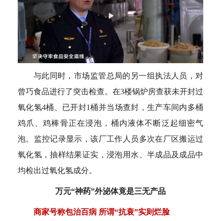
与此同时，市场监管总局的另一组执法人员，对
曾巧食品进行了突击检查。在3楼锅炉房查获未开封过
氧化氢4桶、已开封1桶并当场查封，生产车间内多桶
鸡爪、鸡棒骨正在浸泡，桶内液体不断泛起细密气
泡。监控记录显示，该厂工作人员多次在厂区搬运过
氧化氢，抽样结果证实，浸泡用水、半成品及成品中
均检出过氧化氢成分。
万元“神药”外泌体竟是三无产品
商家号称包治百病 所谓“抗衰”实则烂脸