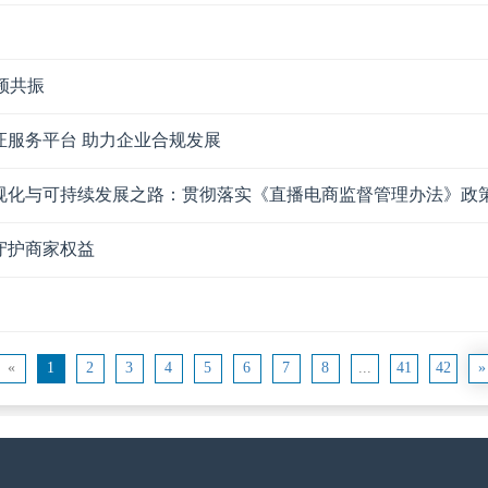
频共振
服务平台 助力企业合规发展
规化与可持续发展之路：贯彻落实《直播电商监督管理办法》政
守护商家权益
«
1
2
3
4
5
6
7
8
...
41
42
»