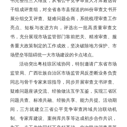
书完整性三大维度，从省公平竞争审查人才库遴选骨
干组成评查组，对全省各市县报送的86份审查文书开
展分组交叉评查、疑难问题会商，系统梳理审查工作
亮点、短板与改进方向，评选出一批高质量审查文
书，充分展现市场监管部门靠前把关、精准审查、服
务重大政策制定的工作成效，坚决破除地方保护、市
场壁垒等阻碍统一大市场建设的卡点堵点。
活动突出粤桂琼区域协同，特别邀请广东省市场
监管局、广西壮族自治区市场监管局反垄断业务负责
同志与骨干专家来琼指导，同步开展审查文书评查、
疑难问题座谈交流、经验做法互学互鉴，实现三省区
问题共查、标准共融、经验共享、能力共提。活动期
间，三方就建立三省公平竞争审查跨域共治联动机
制、专家库建设、案例库共享等达成初步合作共识，