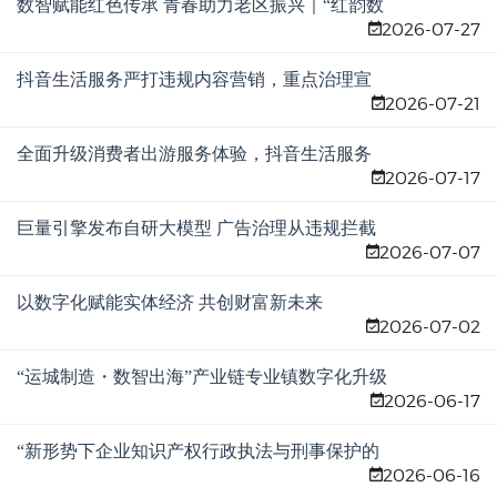
数智赋能红色传承 青春助力老区振兴｜“红韵数
2026-07-27
智”突击队赴湛江遂溪开展三下乡实践
抖音生活服务严打违规内容营销，重点治理宣
2026-07-21
传与履约不一致
全面升级消费者出游服务体验，抖音生活服务
2026-07-17
启动暑期保障专项
巨量引擎发布自研大模型 广告治理从违规拦截
2026-07-07
转向合规赋能
以数字化赋能实体经济 共创财富新未来
2026-07-02
“运城制造・数智出海”产业链专业镇数字化升级
2026-06-17
赋能工程暨1688诚信通跨境版全球发布会（运
城站）圆满举办
“新形势下企业知识产权行政执法与刑事保护的
2026-06-16
问题难点与对策”政企联动座谈会圆满举办