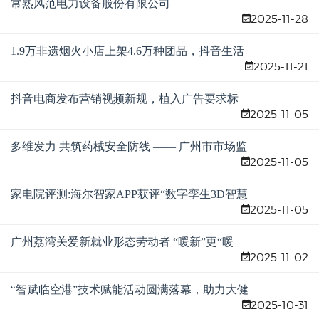
常熟风范电力设备股份有限公司
2025-11-28
1.9万非遗烟火小店上架4.6万种团品，抖音生活
2025-11-21
服务助力非遗美食出
抖音电商发布营销视频新规，植入广告要求标
2025-11-05
记章节信息明示用户
多维发力 共筑药械安全防线 —— 广州市市场监
2025-11-05
督管理发展研究中心多举措助力药品安全宣传
周活动
家电院评测:海尔智家APP获评“数字孪生3D智慧
2025-11-05
家庭”
广州荔湾关爱新就业形态劳动者 “暖新”更“暖
2025-11-02
心”
“智赋临空港”技术赋能活动圆满落幕，助力大健
2025-10-31
康企业创新发展