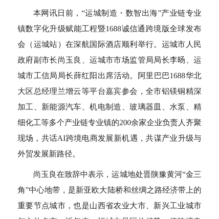
本网讯日前，“运城制造・数智出海”产业链专业
镇数字化升级赋能工程暨1688诚信通跨境版全球发布
会（运城站）在深航国际酒店顺利举行。运城市人民
政府副市长尚玉良、运城市市场监管局局长李旸、运
城市工信局局长薛红阳出席活动。阿里巴巴1688华北
大区总经理兰增云等平台嘉宾参会，全市铝镁铜精深
加工、新能源汽车、机电制造、玻璃器皿、水泵、精
细化工等多个产业链专业镇的200余家企业负责人齐聚
现场，共话AI跨境电商发展新机遇，共谋产业升级与
外贸发展新路径。
尚玉良在致辞中表示，运城地处晋陕豫黄河“金三
角”中心地带，是新亚欧大陆桥和丝绸之路经济带上的
重要节点城市，也是山西省农业大市、新兴工业城市