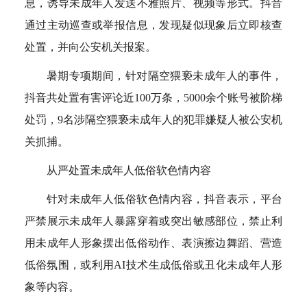
息，诱导未成年人发送不雅照片、视频等形式。抖音
通过主动巡查或举报信息，发现疑似现象后立即核查
处置，并向公安机关报案。
暑期专项期间，针对隔空猥亵未成年人的事件，
抖音共处置有害评论近100万条，5000余个账号被阶梯
处罚，9名涉隔空猥亵未成年人的犯罪嫌疑人被公安机
关抓捕。
从严处置未成年人低俗软色情内容
针对未成年人低俗软色情内容，抖音表示，平台
严禁展示未成年人暴露穿着或突出敏感部位，禁止利
用未成年人形象摆出低俗动作、表演擦边舞蹈、营造
低俗氛围，或利用AI技术生成低俗或丑化未成年人形
象等内容。