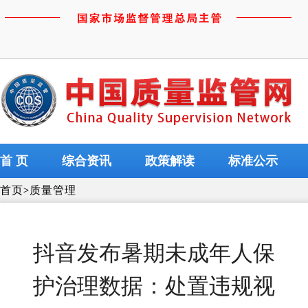
首 页
综合资讯
政策解读
标准公示
首页
>
质量管理
抖音发布暑期未成年人保
护治理数据：处置违规视