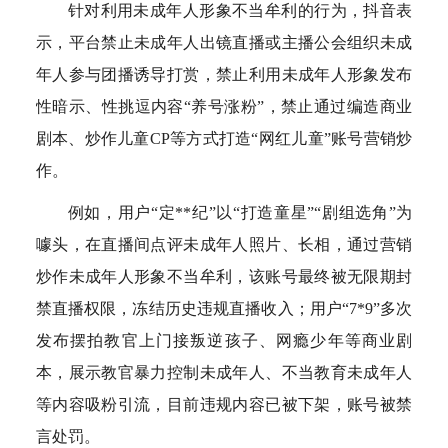
针对利用未成年人形象不当牟利的行为，抖音表
示，平台禁止未成年人出镜直播或主播公会组织未成
年人参与团播诱导打赏，禁止利用未成年人形象发布
性暗示、性挑逗内容“养号涨粉”，禁止通过编造商业
剧本、炒作儿童CP等方式打造“网红儿童”账号营销炒
作。
例如，用户“定**纪”以“打造童星”“剧组选角”为
噱头，在直播间点评未成年人照片、长相，通过营销
炒作未成年人形象不当牟利，该账号最终被无限期封
禁直播权限，冻结历史违规直播收入；用户“7*9”多次
发布摆拍教官上门接叛逆孩子、网瘾少年等商业剧
本，展示教官暴力控制未成年人、不当教育未成年人
等内容吸粉引流，目前违规内容已被下架，账号被禁
言处罚。