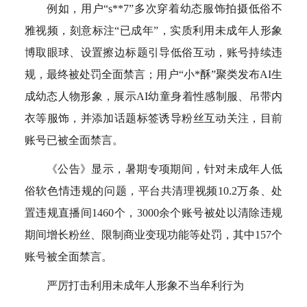
例如，用户“s**7”多次穿着幼态服饰拍摄低俗不
雅视频，刻意标注“已成年”，实质利用未成年人形象
博取眼球、设置擦边标题引导低俗互动，账号持续违
规，最终被处罚全面禁言；用户“小*酥”聚类发布AI生
成幼态人物形象，展示AI幼童身着性感制服、吊带内
衣等服饰，并添加话题标签诱导粉丝互动关注，目前
账号已被全面禁言。
《公告》显示，暑期专项期间，针对未成年人低
俗软色情违规的问题，平台共清理视频10.2万条、处
置违规直播间1460个，3000余个账号被处以清除违规
期间增长粉丝、限制商业变现功能等处罚，其中157个
账号被全面禁言。
严厉打击利用未成年人形象不当牟利行为