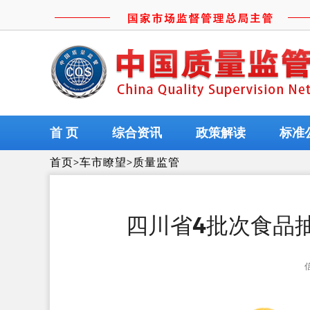
首 页
综合资讯
政策解读
标准
首页
>
车市瞭望
>
质量监管
四川省4批次食品