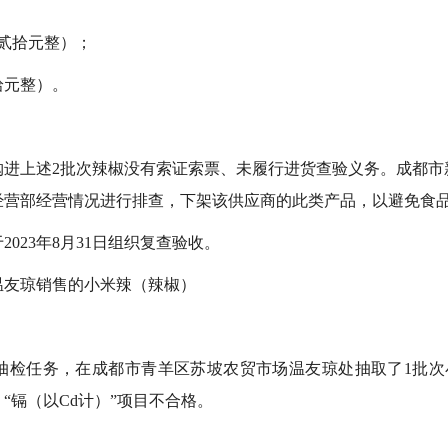
：贰拾元整）；
拾元整）。
购进上述2批次辣椒没有索证索票、未履行进货查验义务。成都市
经营部经营情况进行排查，下架该供应商的此类产品，以避免食
023年8月31日组织复查验收。
温友琼销售的小米辣（辣椒）
检任务，在成都市青羊区苏坡农贸市场温友琼处抽取了1批次小米辣
“镉（以Cd计）”项目不合格。