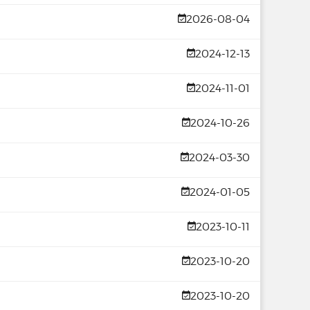
2026-08-04
2024-12-13
2024-11-01
2024-10-26
2024-03-30
2024-01-05
2023-10-11
2023-10-20
2023-10-20